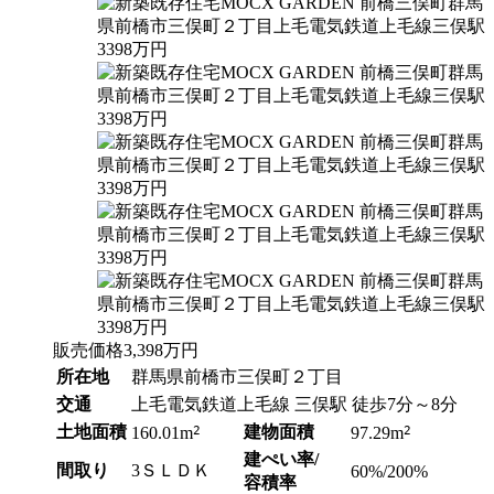
販売価格
3,398
万円
所在地
群馬県前橋市三俣町２丁目
交通
上毛電気鉄道上毛線 三俣駅 徒歩7分～8分
土地面積
2
建物面積
2
160.01m
97.29m
建ぺい率/
間取り
3ＳＬＤＫ
60%/200%
容積率