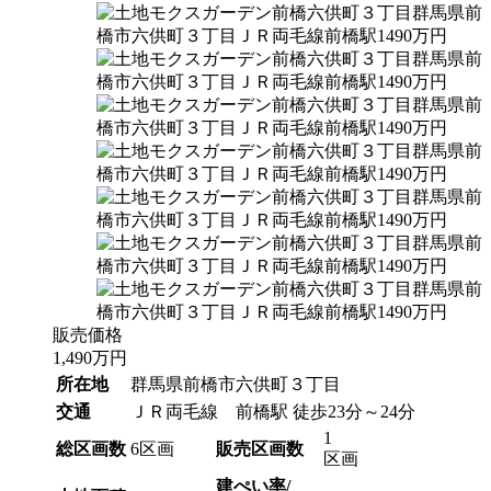
販売価格
1,490
万円
所在地
群馬県前橋市六供町３丁目
交通
ＪＲ両毛線 前橋駅 徒歩23分～24分
1
総区画数
6区画
販売区画数
区画
建ぺい率/