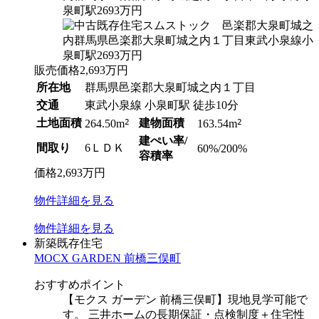
販売価格
2,693
万円
所在地
群馬県邑楽郡大泉町城之内１丁目
交通
東武小泉線 小泉町駅 徒歩10分
土地面積
2
建物面積
2
264.50m
163.54m
建ぺい率/
間取り
6ＬＤＫ
60%/200%
容積率
価格
2,693
万円
物件
詳細
を見る
物件
詳細
を見る
新築既存住宅
MOCX GARDEN 前橋三俣町
おすすめポイント
【モクス ガーデン 前橋三俣町】現地見学可能で
す。 三井ホームの長期保証・点検制度＋住宅性