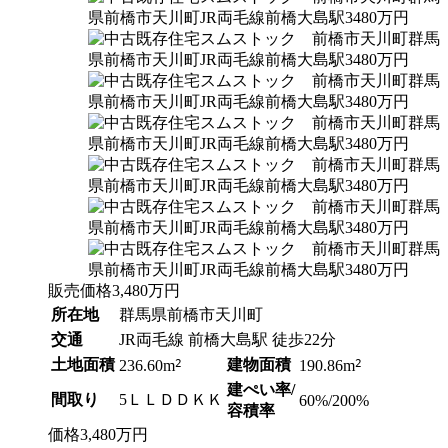
販売価格
3,480
万円
所在地
群馬県前橋市天川町
交通
JR両毛線 前橋大島駅 徒歩22分
土地面積
2
建物面積
2
236.60m
190.86m
建ぺい率/
間取り
5ＬＬＤＤＫＫ
60%/200%
容積率
価格
3,480
万円