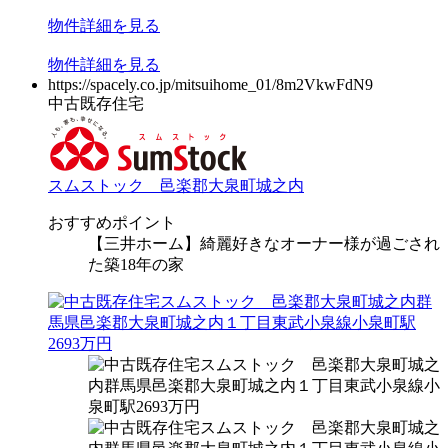
物件
詳細
を見る
物件
詳細
を見る
https://spacely.co.jp/mitsuihome_01/8m2VkwFdN9
中古既存住宅
スムストック 邑楽郡大泉町城之内
おすすめポイント
【三井ホーム】綺麗好きなオーナー様が過ごされ
た築18年の家