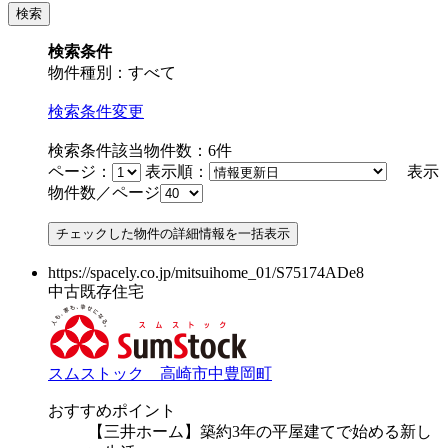
検索条件
物件種別：すべて
検索条件変更
検索条件該当物件数：
6
件
ページ：
表示順：
表示
物件数／ページ
https://spacely.co.jp/mitsuihome_01/S75174ADe8
中古既存住宅
スムストック 高崎市中豊岡町
おすすめポイント
【三井ホーム】築約3年の平屋建てで始める新し