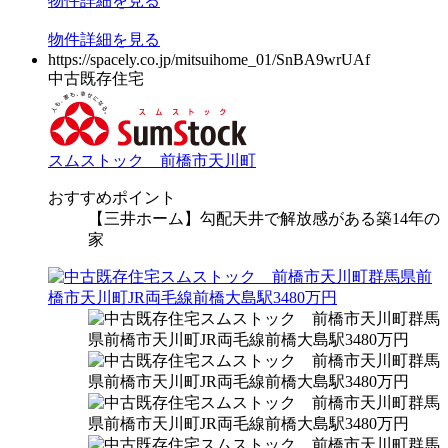
物件
詳細
を見る
物件
詳細
を見る
https://spacely.co.jp/mitsuihome_01/SnBA9wrUAf
中古既存住宅
スムストック 前橋市天川町
おすすめポイント
【三井ホーム】勾配天井で解放感がある築14年の
家