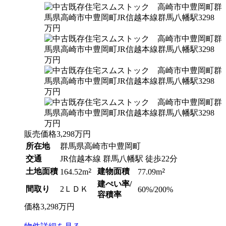
販売価格
3,298
万円
所在地
群馬県高崎市中豊岡町
交通
JR信越本線 群馬八幡駅 徒歩22分
土地面積
2
建物面積
2
164.52m
77.09m
建ぺい率/
間取り
2ＬＤＫ
60%/200%
容積率
価格
3,298
万円