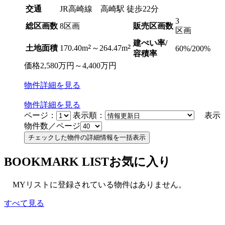
交通
JR高崎線 高崎駅 徒歩22分
3
総区画数
8区画
販売区画数
区画
建ぺい率/
2
2
土地面積
170.40m
～264.47m
60%/200%
容積率
価格
2,580
万円
～
4,400
万円
物件
詳細
を見る
物件
詳細
を見る
ページ：
表示順：
表示
物件数／ページ
BOOKMARK LIST
お気に入り
MYリストに登録されている物件はありません。
すべて見る