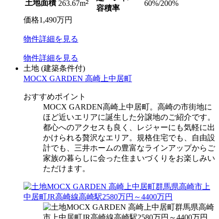
土地面積
2
60%/200%
263.67m
容積率
価格
1,490
万円
物件
詳細
を見る
物件
詳細
を見る
土地
(建築条件付)
MOCX GARDEN 高崎上中居町
おすすめポイント
MOCX GARDEN高崎上中居町。高崎の市街地に
ほど近いエリアに誕生した分譲地のご紹介です。
都心へのアクセスも良く、レジャーにも気軽に出
かけられる贅沢なエリア。規格住宅でも、自由設
計でも、三井ホームの豊富なラインアップからご
家族の暮らしに会った住まいづくりをお楽しみい
ただけます。