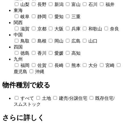
山梨
長野
新潟
富山
石川
福井
東海
岐阜
静岡
愛知
三重
関西
滋賀
京都
大阪
兵庫
和歌山
奈良
中国
鳥取
島根
岡山
広島
山口
四国
徳島
香川
愛媛
高知
九州
福岡
佐賀
長崎
熊本
大分
宮崎
鹿児島
沖縄
物件種別で絞る
すべて
土地
建売/分譲住宅
既存住宅/
スムストック
さらに詳しく