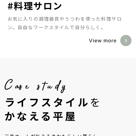
#料理男子
#キャンプ好き
#自転車のある暮らし
#料理男子
#キャンプ好き
#料理サロン
カラダの基本は食だから、暮らしの真ん中にキッチ
光、風、空気…アウトドアリビングの感覚で、家は
家で過ごす時間が趣味になる。これからは夫婦で新
カラダの基本は食だから、暮らしの真ん中にキッチ
光、風、空気…アウトドアリビングの感覚で、家は
お気に入りの調理器具やうつわを使った料理サロ
ンを。
いつでもキャンプ日和。
しい時間を紡いでいく。
ンを。
いつでもキャンプ日和。
ン。自由なワークスタイルで自分らしく。
ライフスタイル
を
かなえる平屋