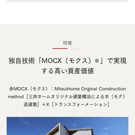
特徴
独⾃技術「MOCX（モクス）
」で実現
※
する⾼い資産価値
※MOCX（モクス）：
M
itsuiHome
O
riginal
C
onstruction
method［
三井ホームオリジナル建築構法
による
⽊（モク）
造建築］＋
X
［
トランスフォーメーション
］