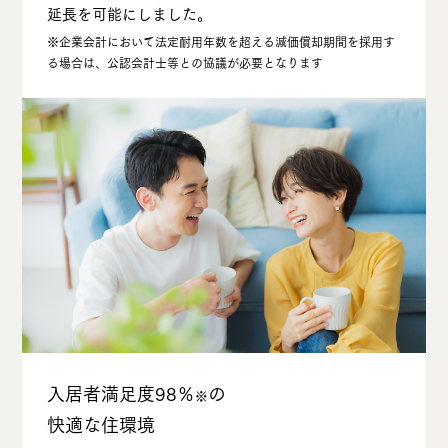
延⻑を可能にしました。
※企業会計において法定耐⽤年数を超える減価償却期間を採⽤す
る場合は、公認会計⼠等との協議が必要となります
⼊居者満⾜度98％
の
※
快適な住環境