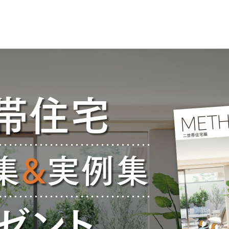
帯住宅
集
&
実例集
ゼント