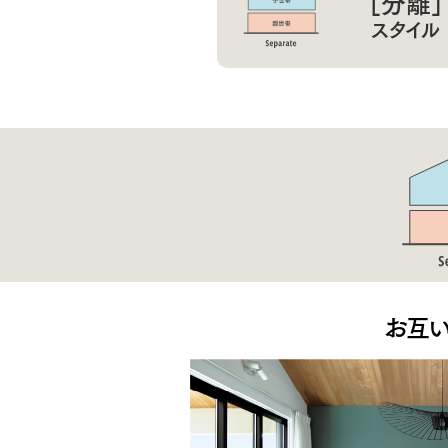
［分離］
スタイル
お互