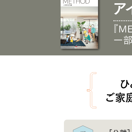
ア
『M
一部
ひ
ご家