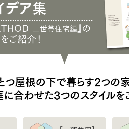
イデア集
ETHOD
』の
二世帯住宅編
をご紹介！
とつ屋根の下で暮らす2つの
庭に合わせた3つのスタイルを