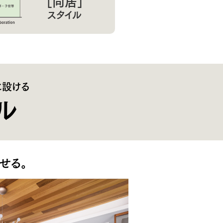
［同居］
スタイル
に設ける
ル
せる。