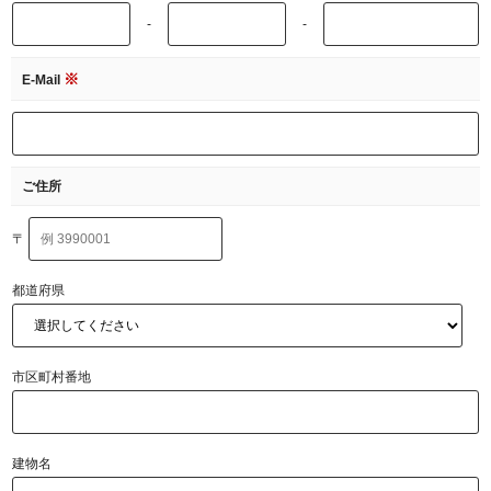
-
-
※
E-Mail
ご住所
〒
都道府県
市区町村番地
建物名