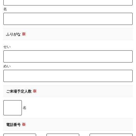
名
※
ふりがな
せい
めい
※
ご来場予定人数
名
※
電話番号