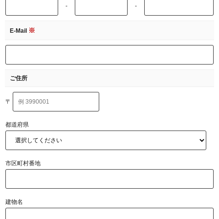
-
-
※
E-Mail
ご住所
〒
都道府県
市区町村番地
建物名