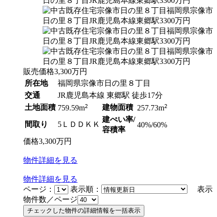
販売価格
3,300
万円
所在地
福岡県宗像市日の里８丁目
交通
JR鹿児島本線 東郷駅 徒歩17分
土地面積
2
建物面積
2
759.59m
257.73m
建ぺい率/
間取り
5ＬＤＤＫＫ
40%/60%
容積率
価格
3,300
万円
物件
詳細
を見る
物件
詳細
を見る
ページ：
表示順：
表示
物件数／ページ