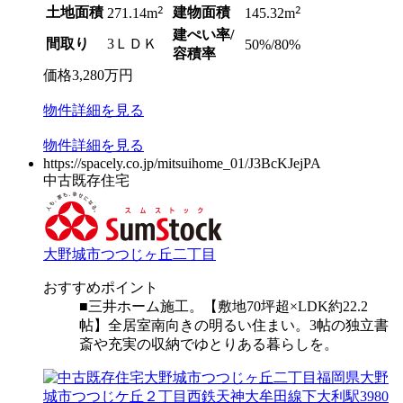
土地面積
2
建物面積
2
271.14m
145.32m
建ぺい率/
間取り
3ＬＤＫ
50%/80%
容積率
価格
3,280
万円
物件
詳細
を見る
物件
詳細
を見る
https://spacely.co.jp/mitsuihome_01/J3BcKJejPA
中古既存住宅
大野城市つつじヶ丘二丁目
おすすめポイント
■三井ホーム施工。【敷地70坪超×LDK約22.2
帖】全居室南向きの明るい住まい。3帖の独立書
斎や充実の収納でゆとりある暮らしを。