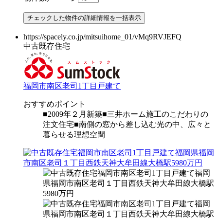
https://spacely.co.jp/mitsuihome_01/vMq9RVJEFQ
中古既存住宅
福岡市南区老司1丁目戸建て
おすすめポイント
■2009年２月新築■三井ホーム施工のこだわりの
注文住宅■南側の窓から差し込む光の中、広々と
暮らせる理想空間