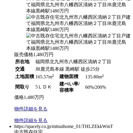
販売価格
1,480
万円
所在地
福岡県北九州市八幡西区清納２丁目
交通
JR鹿児島本線 黒崎駅 徒歩25分
土地面積
2
建物面積
2
165.57m
135.80m
建ぺい率/
間取り
5ＬＤＫ
60%/200%
容積率
価格
1,480
万円
物件
詳細
を見る
物件
詳細
を見る
https://spacely.co.jp/mitsuihome_01/THLZEkkWmT
中古既存住宅