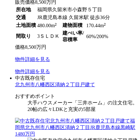
販売価格
8,500
万円
所在地
福岡県久留米市小森野５丁目
交通
JR鹿児島本線 久留米駅 徒歩36分
土地面積
2
建物面積
2
480.00m
170.44m
建ぺい率/
間取り
3ＳＬＤＫ
60%/200%
容積率
価格
8,500
万円
物件
詳細
を見る
物件
詳細
を見る
中古既存住宅
北九州市八幡西区清納２丁目戸建て
おすすめポイント
大手ハウスメーカー「三井ホーム」の注文住宅。
20帖の広々LDKと充実の5部屋