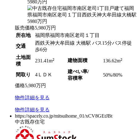
販売価格
5,980
万円
所在地
福岡県福岡市南区老司１丁目
西鉄天神大牟田線 大橋駅 バス15分バス停徒
交通
歩6分
土地面
2
建物面積
2
231.41m
136.62m
積
建ぺい率/
間取り
4ＬＤＫ
50%/80%
容積率
価格
5,980
万円
物件
詳細
を見る
物件
詳細
を見る
https://spacely.co.jp/mitsuihome_01/xCV8GEtJBt
中古既存住宅