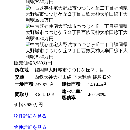
販売価格
3,980
万円
所在地
福岡県大野城市つつじケ丘２丁目
交通
西鉄天神大牟田線 下大利駅 徒歩42分
土地面積
2
建物面積
2
233.87m
140.44m
建ぺい率/
間取り
3ＳＬＤＫ
40%/60%
容積率
価格
3,980
万円
物件
詳細
を見る
物件
詳細
を見る