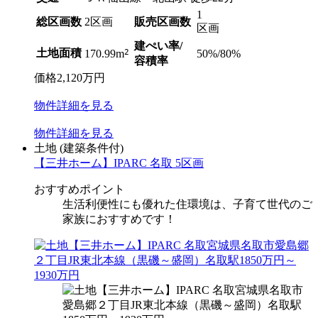
1
総区画数
2区画
販売区画数
区画
建ぺい率/
土地面積
2
50%/80%
170.99m
容積率
価格
2,120
万円
物件
詳細
を見る
物件
詳細
を見る
土地
(建築条件付)
【三井ホーム】IPARC 名取 5区画
おすすめポイント
生活利便性にも優れた住環境は、子育て世代のご
家族におすすめです！