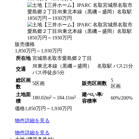
販売価格
1,850
万円
～
1,930
万円
所在地
宮城県名取市愛島郷２丁目
JR東北本線（黒磯～盛岡） 名取駅 バス21分
交通
バス停徒歩5分
総区画
5
5区画
販売区画数
区画
数
土地面
建ぺい率/
2
2
180.02m
～184.11m
60%/200%
積
容積率
価格
1,850
万円
～
1,930
万円
物件
詳細
を見る
物件
詳細
を見る