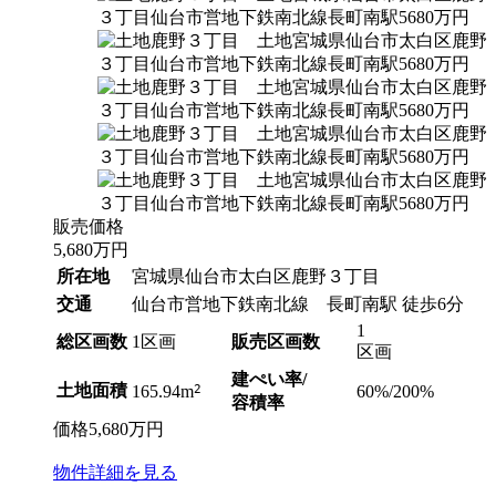
販売価格
5,680
万円
所在地
宮城県仙台市太白区鹿野３丁目
交通
仙台市営地下鉄南北線 長町南駅 徒歩6分
1
総区画数
1区画
販売区画数
区画
建ぺい率/
土地面積
2
60%/200%
165.94m
容積率
価格
5,680
万円
物件
詳細
を見る