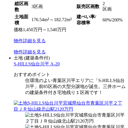
総区画
2
3区画
販売区画数
区画
数
土地面
建ぺい率/
2
2
176.54m
～182.72m
60%/200%
積
容積率
価格
1,450
万円
～
1,540
万円
物件
詳細
を見る
物件
詳細
を見る
土地
(建築条件付)
S-HILLS仙台川平 A-20
おすすめポイント
住環境のよい青葉区川平エリアに「S-HILLS仙台
川平」前85区画の大型分譲地が誕生。三井ホーム
の建築条件付き宅地残り１区画です！