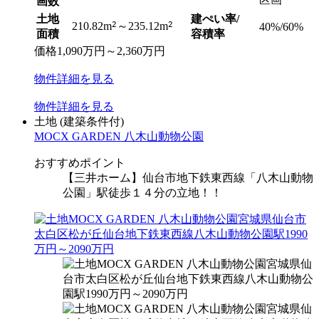
画数
土地
建ぺい率/
2
2
210.82m
～235.12m
40%/60%
面積
容積率
価格
1,090
万円
～
2,360
万円
物件
詳細
を見る
物件
詳細
を見る
土地
(建築条件付)
MOCX GARDEN 八木山動物公園
おすすめポイント
【三井ホーム】仙台市地下鉄東西線「八木山動物
公園」駅徒歩１４分の立地！！