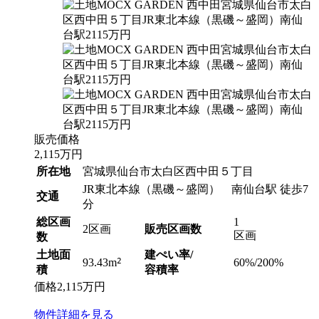
販売価格
2,115
万円
所在地
宮城県仙台市太白区西中田５丁目
JR東北本線（黒磯～盛岡） 南仙台駅 徒歩7
交通
分
総区画
1
2区画
販売区画数
区画
数
土地面
建ぺい率/
2
60%/200%
93.43m
積
容積率
価格
2,115
万円
物件
詳細
を見る