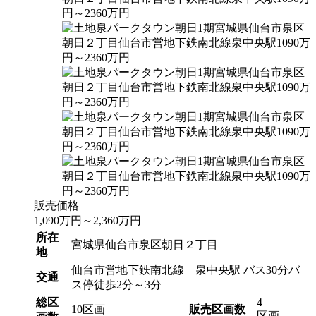
販売価格
1,090
万円
～
2,360
万円
所在
宮城県仙台市泉区朝日２丁目
地
仙台市営地下鉄南北線 泉中央駅 バス30分バ
交通
ス停徒歩2分～3分
総区
4
10区画
販売区画数
区画