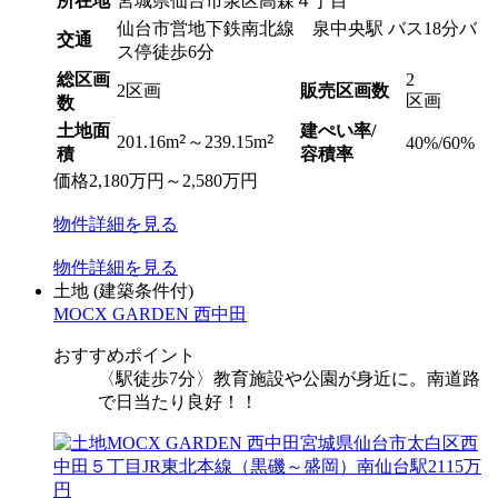
所在地
宮城県仙台市泉区高森４丁目
仙台市営地下鉄南北線 泉中央駅 バス18分バ
交通
ス停徒歩6分
総区画
2
2区画
販売区画数
区画
数
土地面
建ぺい率/
2
2
201.16m
～239.15m
40%/60%
積
容積率
価格
2,180
万円
～
2,580
万円
物件
詳細
を見る
物件
詳細
を見る
土地
(建築条件付)
MOCX GARDEN 西中田
おすすめポイント
〈駅徒歩7分〉教育施設や公園が身近に。南道路
で日当たり良好！！