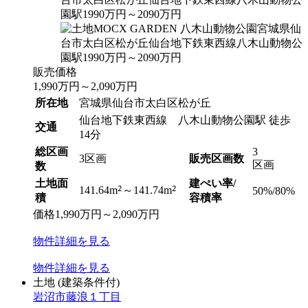
販売価格
1,990
万円
～
2,090
万円
所在地
宮城県仙台市太白区松が丘
仙台地下鉄東西線 八木山動物公園駅 徒歩
交通
14分
総区画
3
3区画
販売区画数
区画
数
土地面
建ぺい率/
2
2
141.64m
～141.74m
50%/80%
積
容積率
価格
1,990
万円
～
2,090
万円
物件
詳細
を見る
物件
詳細
を見る
土地
(建築条件付)
岩沼市藤浪１丁目