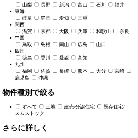
山梨
長野
新潟
富山
石川
福井
東海
岐阜
静岡
愛知
三重
関西
滋賀
京都
大阪
兵庫
和歌山
奈良
中国
鳥取
島根
岡山
広島
山口
四国
徳島
香川
愛媛
高知
九州
福岡
佐賀
長崎
熊本
大分
宮崎
鹿児島
沖縄
物件種別で絞る
すべて
土地
建売/分譲住宅
既存住宅/
スムストック
さらに詳しく